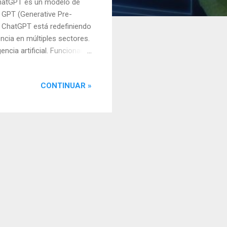
 ChatGPT es un modelo de
ra GPT (Generative Pre-
. ChatGPT está redefiniendo
iencia en múltiples sectores.
ncia artificial. Funcionan
 basadas en los datos con
qué partes del texto de
CONTINUAR »
contextos y generar
s específicas, demostrando
 a modelos como GPT