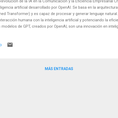
Revolución de la IA en la Comunicación y la Eficiencia Empresarial
eligencia artificial desarrollado por OpenAI. Se basa en la arquitectu
ined Transformer) y es capaz de procesar y generar lenguaje natural
interacción humana con la inteligencia artificial y potenciando la efic
 modelos de GPT, creados por OpenAI, son una innovación en intelige
o un almacén de información textual y generan respuestas nuevas
 que han sido entrenados. Utilizan transformadores para determinar 
io
rada son relevantes. Gracias al Deep Learning, pueden comprender 
puestas humanas. Tras el pre-entrenamiento, se ajustan para tarea
 modelos dinámicos y adaptables. Las redes neuronales permiten
ender y comprender el lenguaje humano. Se componen de ...
MÁS ENTRADAS