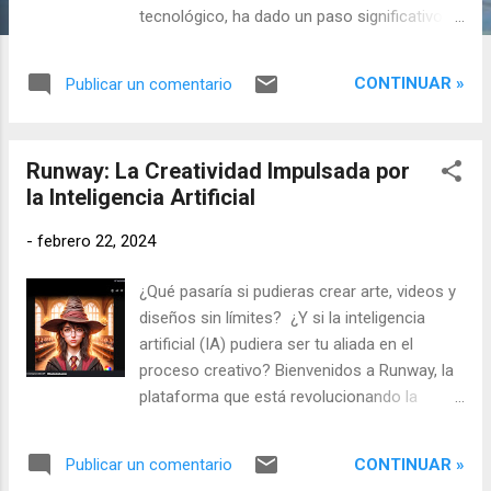
tecnológico, ha dado un paso significativo
en el campo de la inteligencia artificial (IA) al
renombrar su chatbot Bard a Gemini. Este
CONTINUAR »
Publicar un comentario
cambio no es solo nominal, sino que
representa una evolución en las capacidades
y funcionalidades de la IA de Google. Bard,
Runway: La Creatividad Impulsada por
que fue presentado como una aplicación
la Inteligencia Artificial
conversacional basada en el modelo de
lenguaje LaMDA, ha experimentado varias
-
febrero 22, 2024
actualizaciones desde su lanzamiento. Pasó
a utilizar un modelo más complejo y eficaz,
¿Qué pasaría si pudieras crear arte, videos y
PaLM, y finalmente, en diciembre, adoptó el
diseños sin límites? ¿Y si la inteligencia
modelo más avanzado desarrollado por
artificial (IA) pudiera ser tu aliada en el
Google, Gemini. Gemini es un modelo
proceso creativo? Bienvenidos a Runway, la
multimodal de IA que puede generalizar,
plataforma que está revolucionando la
comprender, operar y combinar contenido
forma en que los artistas, diseñadores y
multimedia, información y código de
creadores se expresan. Runway es una
programación. La decisión de Google de
CONTINUAR »
Publicar un comentario
empresa de investigación aplicada en IA que
renombrar Bard a Gemini se debe a su