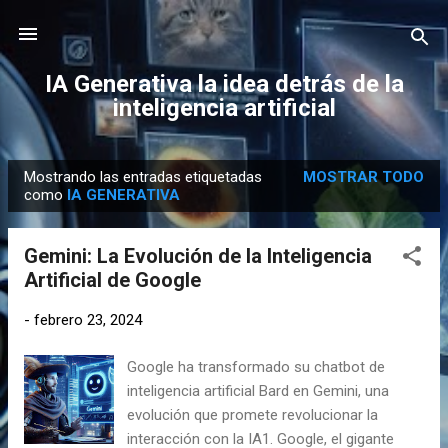
Ir al contenido principal
IA Generativa la idea detrás de la
inteligencia artificial
Mostrando las entradas etiquetadas
MOSTRAR TODO
E
como
IA GENERATIVA
n
t
Gemini: La Evolución de la Inteligencia
r
Artificial de Google
a
d
-
febrero 23, 2024
a
Google ha transformado su chatbot de
s
inteligencia artificial Bard en Gemini, una
evolución que promete revolucionar la
interacción con la IA1. Google, el gigante