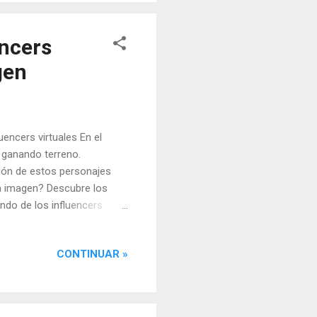
l email marketing? 1.
encers
gen
encers virtuales En el
n ganando terreno.
ión de estos personajes
da imagen? Descubre los
ndo de los influencers
l. A través de su avanzada
3D de rostros que se
CONTINUAR »
nderNet AI? Generación de
para crear modelos
resiones, rasgos faciales y
l...