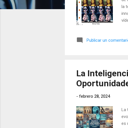
s
la 
inn
víd
cam
mul
Publicar un comentar
ret
EMO
cre
otr
La Inteligenci
Oportunidades
-
febrero 28, 2024
La 
evo
es 