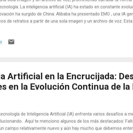
tecnología. La inteligencia artificial (IA) ha estado en constante evol
ovación ha surgido de China. Alibaba ha presentado EMO , una IA ge
eos de retratos a partir de una sola imagen y un archivo de voz. Est
biar la forma en que interactuamos con la tecnología y cómo co
timedia. EMO , que significa Emote Portrait Alive , es capaz de genera
io
ratos en movimiento. La sincronización de los labios y las expresio
 tienen un nivel de realismo que no se había visto hasta ahora. Es
ar vídeos realistas a partir de una sola imagen y un archivo de voz es
as IAs generativas. La tecnología detr...
a Artificial en la Encrucijada: De
 en la Evolución Continua de la 
tecnología de Inteligencia Artificial (IA) enfrenta varios desafíos a 
lucionando. Aquí te menciono algunos de los más destacados: Falt
un campo relativamente nuevo y aún hay mucho que debemos enten