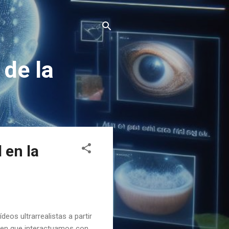
 de la
 en la
deos ultrarrealistas a partir
 en que interactuamos con