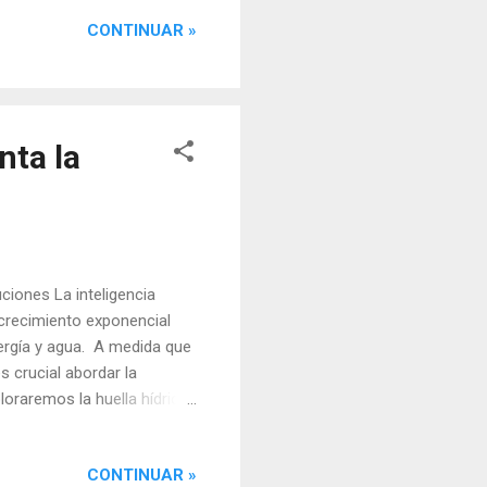
fico: El sitio web de OpenAI
CONTINUAR »
2023. Teorías
fesional o regular de
l trabajo escolar,
nta la
luciones La inteligencia
 crecimiento exponencial
ergía y agua. A medida que
 crucial abordar la
ploraremos la huella hídrica
Datos: Consumo de Energía y
os basados en redes
CONTINUAR »
ara entrenarse y ejecutarse.