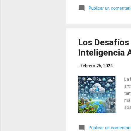
art
Publicar un comentar
ha 
Con
Cha
esp
Los Desafíos 
Inteligencia A
-
febrero 26, 2024
La 
art
tam
más
sos
de 
Agu
Publicar un comentar
neu