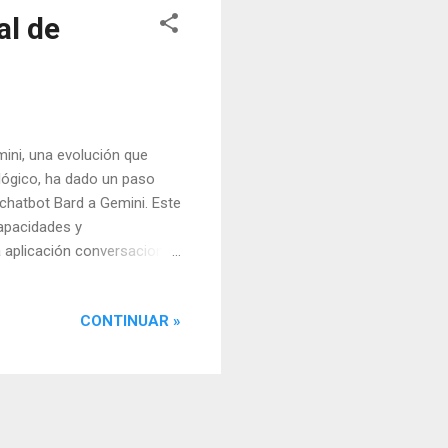
al de
mini, una evolución que
ológico, ha dado un paso
u chatbot Bard a Gemini. Este
capacidades y
 aplicación conversacional
alizaciones desde su
finalmente, en diciembre,
CONTINUAR »
ini es un modelo
 contenido multimedia,
mbrar Bard a Gemini se
a...