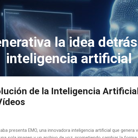
Ir al contenido principal
nerativa la idea detrás
inteligencia artificial
ución de la Inteligencia Artificial
Vídeos
baba presenta EMO, una innovadora inteligencia artificial que genera ví
una sola imagen y un archivo de voz, prometiendo cambiar la forma