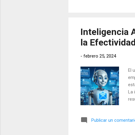
Los
Seg
sig
Inteligencia 
la Efectivida
-
febrero 25, 2024
El 
emp
est
La 
res
cam
las
Publicar un comentar
un 
for