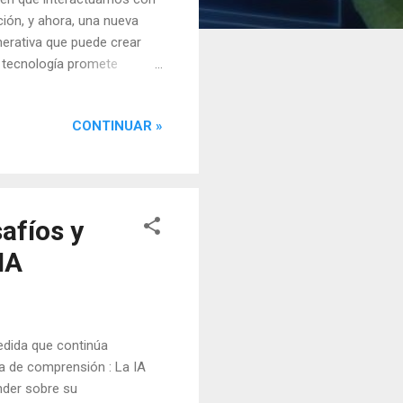
ución, y ahora, una nueva
nerativa que puede crear
a tecnología promete
nsumimos contenido
r vídeos ultrarrealistas de
CONTINUAR »
nes faciales generadas por
ta capacidad de EMO para
 lo que la distingue de
safíos y
IA
medida que continúa
a de comprensión : La IA
der sobre su