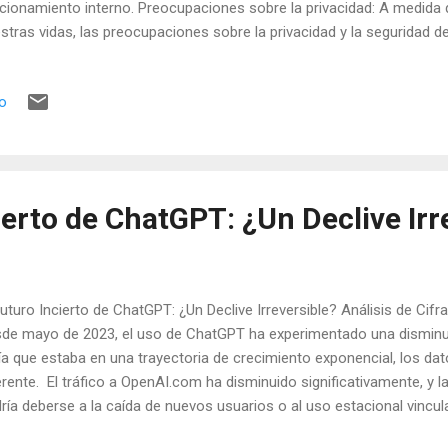
cionamiento interno. Preocupaciones sobre la privacidad: A medida 
stras vidas, las preocupaciones sobre la privacidad y la seguridad d
 más importantes. Requisitos de poder computacional: La IA requier
er computacional, lo que puede ser un desafío en términos de infrae
io
rgética. Falta de datos: La IA depende de grandes cantidades de dat
falta de datos de alta calidad puede limitar su efectividad. Resultado
elos de IA pueden producir resultados inexactos o sesgados, lo qu
secuencias graves en ciertos contextos. Falta de confianza: Muc...
ierto de ChatGPT: ¿Un Declive Irr
Futuro Incierto de ChatGPT: ¿Un Declive Irreversible? Análisis de Cifr
de mayo de 2023, el uso de ChatGPT ha experimentado una disminu
ía que estaba en una trayectoria de crecimiento exponencial, los dat
erente. El tráfico a OpenAI.com ha disminuido significativamente, y l
ría deberse a la caída de nuevos usuarios o al uso estacional vincul
arrolladores de software son los principales usuarios de esta herram