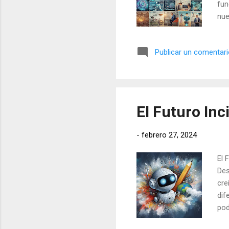
fun
nue
vez
pod
Publicar un comentar
ene
la 
mod
con
El Futuro Inc
-
febrero 27, 2024
El 
Des
cre
dif
pod
des