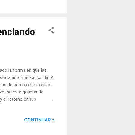
ores de electricidad.
temente, y se espera que
tenciando
onado la forma en que las
ta la automatización, la IA
as de correo electrónico.
arketing está generando
y el retorno en tus
herramienta poderosa para
sonalizada. Sin embargo, en
CONTINUAR »
undamental encontrar
n juego la inteligencia