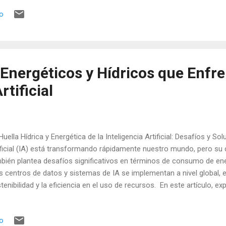
ificial. Cifras de Uso de ChatGPT: Factores Clave: Disminución del Trá
io
registrado una disminución del 29,15 % en el tráfico desde mayo de 
trapuestas: Teoría A: Aunque el tráfico general ha bajado, el uso pro
tGPT sigue siendo alto. Teoría B: Gran parte del uso está vinculado a
ecialmente en países con vacaci...
Energéticos y Hídricos que Enfre
rtificial
Huella Hídrica y Energética de la Inteligencia Artificial: Desafíos y So
ificial (IA) está transformando rápidamente nuestro mundo, pero su
bién plantea desafíos significativos en términos de consumo de en
 centros de datos y sistemas de IA se implementan a nivel global, es
tenibilidad y la eficiencia en el uso de recursos. En este artículo, ex
la IA y las posibles soluciones para mitigar su impacto. La Sed de 
a 1. Consumo de Energía Los modelos de IA, especialmente aquell
io
ronales profundas, requieren una cantidad significativa de energía p