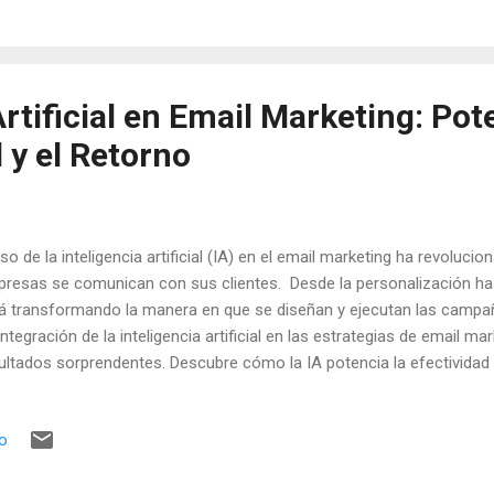
 centros de datos que alojan estos modelos son verdaderos devorad
ún un informe de , el consumo de energía de la IA aumenta constan
a creciendo en los próximos años. 2....
Artificial en Email Marketing: Po
d y el Retorno
uso de la inteligencia artificial (IA) en el email marketing ha revoluci
resas se comunican con sus clientes. Desde la personalización has
á transformando la manera en que se diseñan y ejecutan las campañ
integración de la inteligencia artificial en las estrategias de email m
ultados sorprendentes. Descubre cómo la IA potencia la efectividad 
pañas de correo electrónico. El email marketing sigue siendo una 
 empresas que buscan llegar a su audiencia de manera directa y per
io
mundo donde la atención del usuario es cada vez más escasa, es f
mas de destacar y ofrecer contenido relevante. Aquí es donde entra e