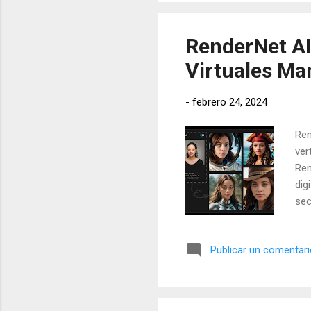
art
Per
RenderNet AI
Virtuales Ma
-
febrero 24, 2024
Ren
ver
Ren
dig
sec
vir
tec
Publicar un comentar
man
Mod
tri
ges