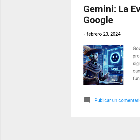
Gemini: La Ev
Google
-
febrero 23, 2024
Goo
pro
sig
cam
fun
bas
lan
Publicar un comentar
ado
mul
inf
deb