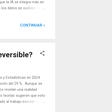
que la IA se integra más en
e los datos se vuelven cada
e una gran cantidad de
structura y eficiencia
CONTINUAR »
os para el entrenamiento, y
s no confiables: A veces, los
e puede tener
eversible?
as y Estadísticas en 2024
ción del 29 %. Aunque se
os revelan una realidad
as teorías sugieren que esto
ado al trabajo escolar. Los
ienta de inteligencia