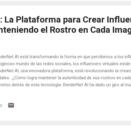
ificial. ¿Cómo está la IA multiplicando la efectividad y el retorno en e
sonalización avanzada: La IA permite anali...
: La Plataforma para Crear Influ
nteniendo el Rostro en Cada Ima
derNet AI está transformando la forma en que percibimos a los influ
tiginoso mundo de las redes sociales, los influencers virtuales está
derNet AI, una innovadora plataforma, está revolucionando la creac
itales. ¿Cómo logra mantener la autenticidad de sus rostros en ca
retos detrás de esta tecnología. RenderNet AI ha dado un giro al mu
tuales al abordar uno de los mayores desafíos: la consistencia facia
nología de generación de imágenes, esta plataforma crea modelos 
io
tienen fieles a sí mismos en cada publicación. ¿Cómo funciona Re
elos 3D: La plataforma utiliza algoritmos de aprendizaje profundo 
dimensionales de rostros. Estos modelos capturan detalles como exp
tos. Personalización: Los usuarios pueden ajustar parámetros como 