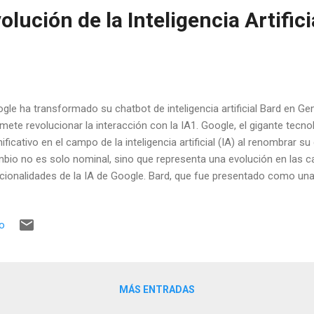
olución de la Inteligencia Artifici
gle ha transformado su chatbot de inteligencia artificial Bard en Ge
mete revolucionar la interacción con la IA1. Google, el gigante tecn
nificativo en el campo de la inteligencia artificial (IA) al renombrar s
bio no es solo nominal, sino que representa una evolución en las 
cionalidades de la IA de Google. Bard, que fue presentado como una
ada en el modelo de lenguaje LaMDA, ha experimentado varias actu
zamiento. Pasó a utilizar un modelo más complejo y eficaz, PaLM, y 
io
ptó el modelo más avanzado desarrollado por Google, Gemini. Gem
timodal de IA que puede generalizar, comprender, operar y combinar
ormación y código de programación. La decisión de Google de reno
e a su intención de simplificar los nombres y apostar por una sola m
MÁS ENTRADAS