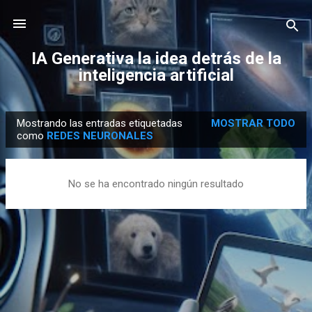
Ir al contenido principal
IA Generativa la idea detrás de la
inteligencia artificial
Mostrando las entradas etiquetadas
MOSTRAR TODO
E
como
REDES NEURONALES
n
t
No se ha encontrado ningún resultado
r
a
d
a
s